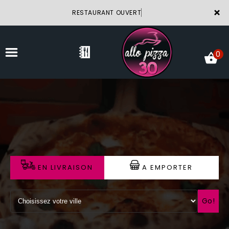
×
RESTAURANT OUVERT
0
ACCUEIL
LA CARTE
VOTRE COMPTE
EN LIVRAISON
A EMPORTER
NOTRE RESTAURANT
VOS AVIS
Go!
MENTIONS LÉGALES