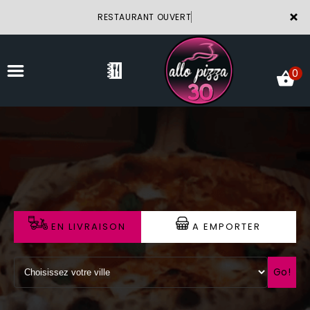
×
RESTAURANT OUVERT
0
ACCUEIL
LA CARTE
VOTRE COMPTE
EN LIVRAISON
A EMPORTER
NOTRE RESTAURANT
VOS AVIS
Go!
MENTIONS LÉGALES