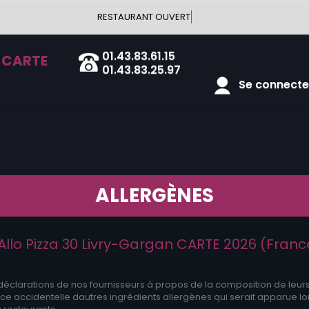
RESTAURANT OUVERT
01.43.83.61.15
 CARTE
01.43.83.25.97
Se connecter
ALLERGÈNES
llo Pizza 30 Livry-Gargan CARTE 2026 (Franc
 déclarations de nos fournisseurs à propos de la composition de leur
 accidentelle dautres ingrédients allergènes qui serait apparue lor