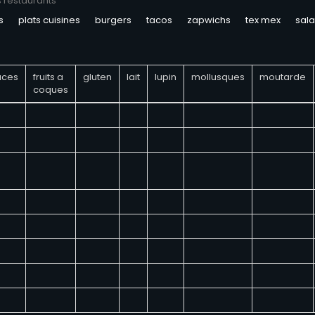
s restaurants
s
plats cuisines
burgers
tacos
zapwichs
tex mex
sal
aces
fruits a
gluten
lait
lupin
mollusques
moutarde
coques