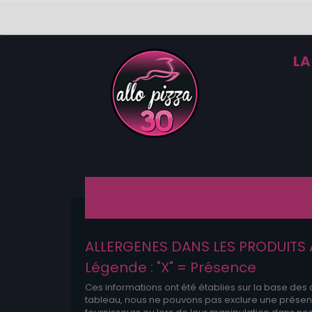
LA
ALLERGENES DANS LES PRODUITS A
Légende : "X" = Présence
Ces informations ont été établies sur la base des
tableau, nous ne pouvons pas exclure une présence