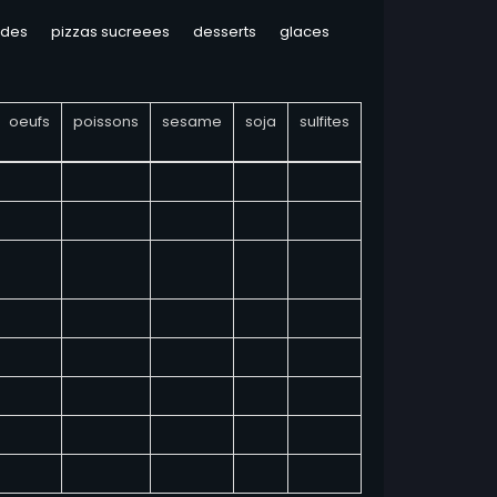
ades
pizzas sucreees
desserts
glaces
oeufs
poissons
sesame
soja
sulfites