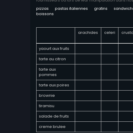
fournisseurs ou lors de leur manipulation dans no
pizzas
pastas italiennes
gratins
sandwich
boissons
arachides
celeri
crust
yaourt aux fruits
tarte au citron
tarte aux
pommes
tarte aux poires
brownie
tiramisu
salade de fruits
creme brulee