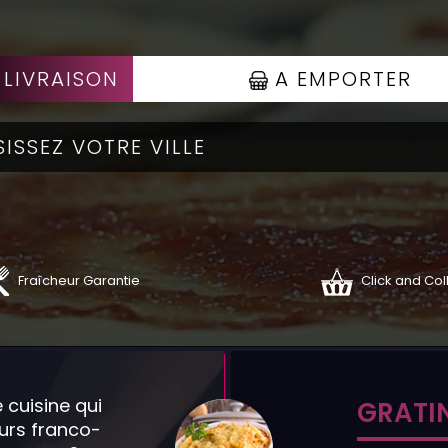
 LIVRAISON
A EMPORTER
Fraîcheur Garantie
Click and Col
 cuisine qui
GRATI
veurs franco-