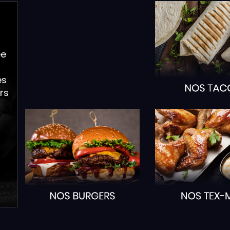
GOUTS RICHES ET VARI
ée
es
rs