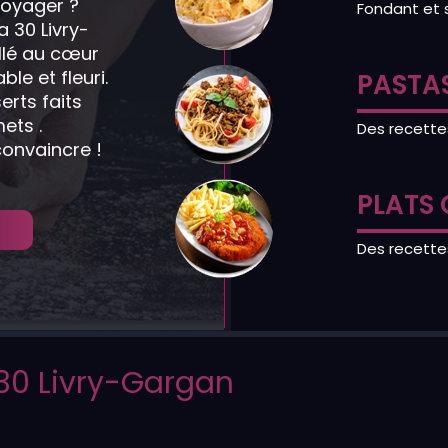
 voyager ?
Fondant et 
 30 Livry-
allé au cœur
le et fleuri.
PASTAS
erts faits
ets .
Des recette
convaincre !
PLATS 
Des recette
 30 Livry-Gargan