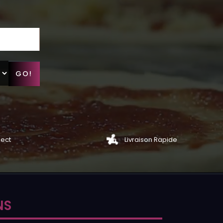
GO!
lect
Livraison Rapide
NS