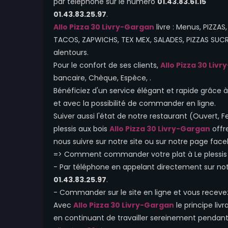
par téléphone sur le numéro
01.43.83.61.15
01.43.83.25.97
.
Allo Pizza 30 Livry-Gargan
livre : Menus, PIZZA
TACOS, ZAPWICHS, TEX MEX, SALADES, PIZZAS SUCREE
alentours.
Pour le confort de ses clients,
Allo Pizza 30 Liv
bancaire, Chèque, Espèce, .
Bénéficiez d'un service élégant et rapide grâce à n
et avec la possibilité de commander en ligne.
Suiver aussi l'état de notre restaurant (Ouvert
plessis aux bois
Allo Pizza 30 Livry-Gargan
offr
nous suivre sur notre site ou sur notre page face
=> Comment commander votre plat à Le plessis 
- Par téléphone en appelant directement sur n
01.43.83.25.97
.
- Commander sur le site en ligne et vous receve
Avec
Allo Pizza 30 Livry-Gargan
le principe liv
en continuant de travailler sereinement pendant q