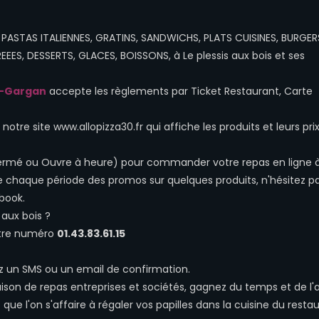
S, PASTAS ITALIENNES, GRATINS, SANDWICHS, PLATS CUISINES, BURGERS
ES, DESSERTS, GLACES, BOISSONS, à Le plessis aux bois et ses
ry-Gargan
accepte les règlements par Ticket Restaurant, Carte
otre site www.allopizza30.fr qui affiche les produits et leurs prix
, Fermé ou Ouvre à heure) pour commander votre repas en ligne 
e chaque période des promos sur quelques produits, n'hésitez p
book.
aux bois ?
otre numéro
01.43.83.61.15
z un SMS ou un email de confirmation.
raison de repas entreprises et sociétés, gagnez du temps et de l'
ue l'on s'affaire à régaler vos papilles dans la cuisine du resta