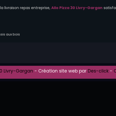
a livraison repas entreprise,
Allo Pizza 30 Livry-Gargan
satisfa
30 Livry-Gargan
- Création site web par
Des-click
-