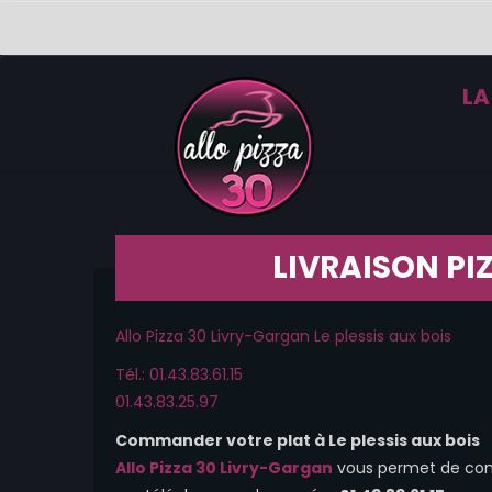
LA
LIVRAISON PIZ
Allo Pizza 30 Livry-Gargan Le plessis aux bois
Tél.: 01.43.83.61.15
01.43.83.25.97
Commander votre plat à Le plessis aux bois
Allo Pizza 30 Livry-Gargan
vous permet de comm