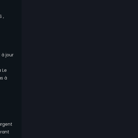
 ,
 à jour
à Le
as à
argent
urant