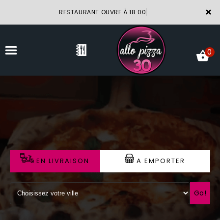
×
RESTAURANT OUVRE À 18:00
0
ACCUEIL
LA CARTE
VOTRE COMPTE
EN LIVRAISON
A EMPORTER
NOTRE RESTAURANT
VOS AVIS
Go!
MENTIONS LÉGALES