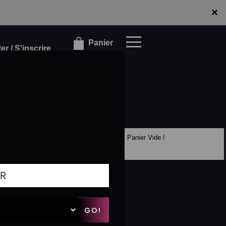
×
×
Panier
r / S'inscrire
Panier Vide !