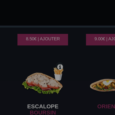
CHICKEN
CHIKA
STEAK
FR
8.50€ | AJOUTER
9.00€ | A
ESCALOPE
ORIEN
BOURSIN