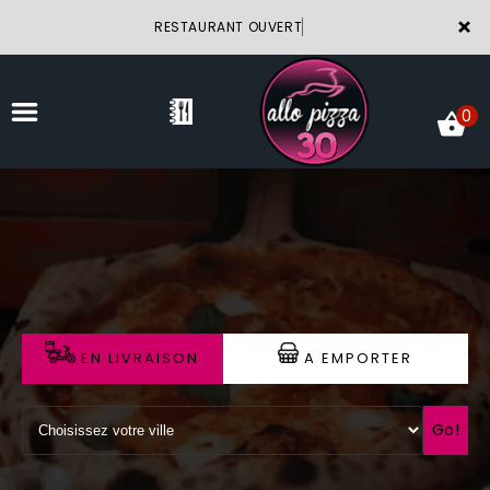
×
RESTAURANT OUVERT
0
ACCUEIL
LA CARTE
VOTRE COMPTE
EN LIVRAISON
A EMPORTER
NOTRE RESTAURANT
VOS AVIS
Go!
MENTIONS LÉGALES