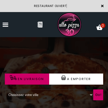
×
RESTAURANT OUVERT
0
ACCUEIL
LA CARTE
VOTRE COMPTE
EN LIVRAISON
A EMPORTER
NOTRE RESTAURANT
VOS AVIS
Go!
MENTIONS LÉGALES