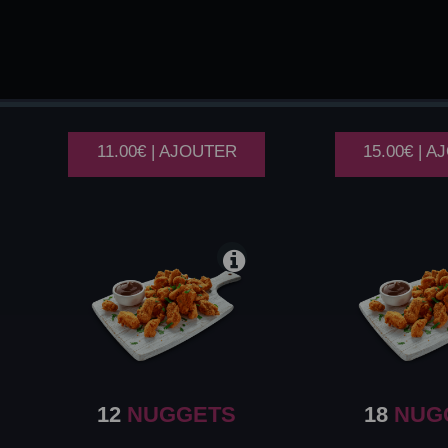
12
CHICKEN
18
CHI
WINGS
WIN
11.00€ | AJOUTER
15.00€ | 
12
NUGGETS
18
NUG