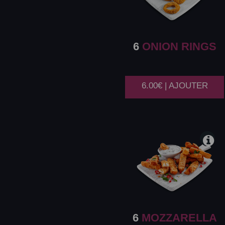
6
ONION RINGS
6.00€ | AJOUTER
6
MOZZARELLA