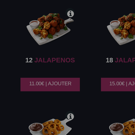
12
JALAPENOS
18
JALA
11.00€ | AJOUTER
15.00€ | 