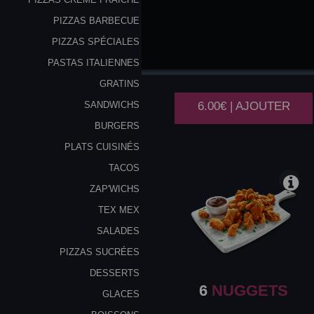
PIZZAS BARBECUE
PIZZAS SPÉCIALES
6
CHICKEN
PASTAS ITALIENNES
WINGS
GRATINS
6.00€ | AJOUTER
SANDWICHS
BURGERS
PLATS CUISINÉS
TACOS
ZAP'WICHS
TEX MEX
SALADES
PIZZAS SUCRÉES
DESSERTS
6
NUGGETS
GLACES