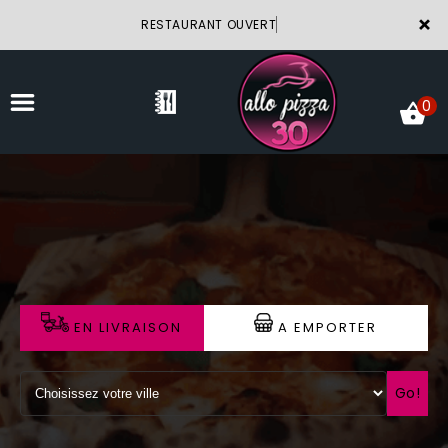
×
RESTAURANT OUVERT
0
ACCUEIL
LA CARTE
VOTRE COMPTE
EN LIVRAISON
A EMPORTER
NOTRE RESTAURANT
VOS AVIS
Go!
MENTIONS LÉGALES